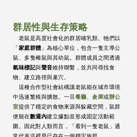
群居性與生存策略
老鼠是高度社會化的群居哺乳類。牠們以
「
家庭群體
」為核心單位，包含一隻主導公
鼠、多隻雌鼠與其幼鼠。群體成員之間透過
氣味標記
與
聲音
維持聯繫，並共同尋找食
物、建立路徑與巢穴。
這種合作型社會結構讓老鼠能在城市環境
中迅速繁殖與擴散。一旦
餐廳
、
倉庫
或
辦公
室
提供了穩定的食物來源與躲藏空間，鼠群
便能在
數週內
建立據點並形成固定活動範
圍。因此對人類而言，「看到一隻老鼠」通
常代表這裡早已存在一個穩定族群。