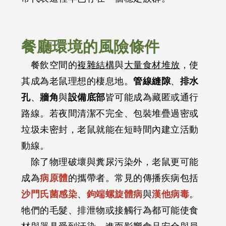
餐廳環境的風險條件
餐飲空間的
複雜結構
與
大量食材堆放
，使
其成為老鼠理想的棲息地。
管線縫隙
、
排水
孔
、
牆角
與
設備底部
皆可能成為藏匿或通行
路線。若夜間清潔不完全、包裝堆疊過密或
垃圾未密封，老鼠就能在短時間內建立活動
動線。
除了物理破壞與糞尿污染外，老鼠更可能
成為
病原體
的攜帶者。常見的傳播疾病包括
沙門氏菌感染
、
鉤端螺旋體病
與
漢他病毒
。
牠們的毛髮、排泄物或接觸行為都可能使食